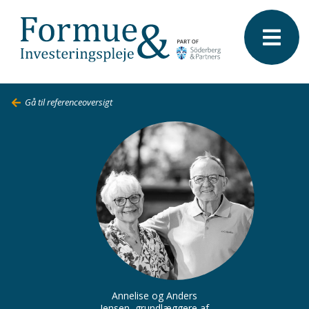
Gå til referenceoversigt
Annelise og Anders
Jensen
, grundlæggere af