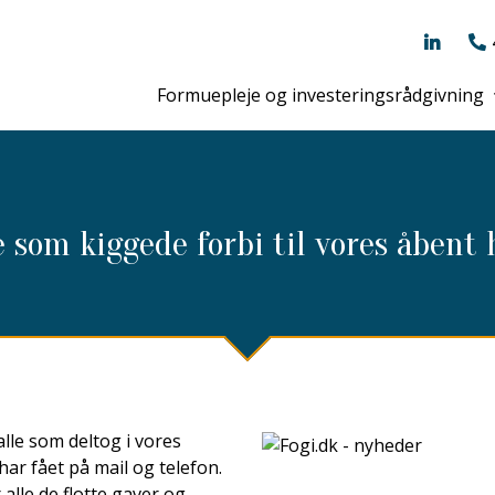
Formuepleje og investeringsrådgivning
 som kiggede forbi til vores åbent 
lle som deltog i vores
 har fået på mail og telefon.
alle de flotte gaver og