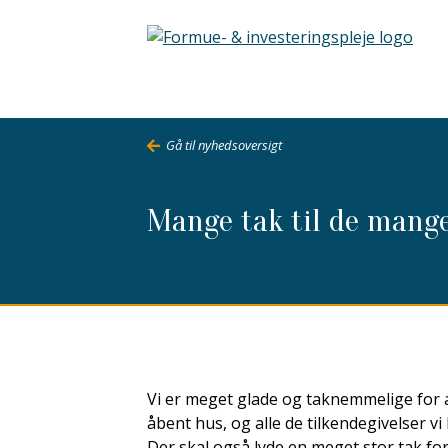
Gå til nyhedsoversigt
Mange tak til de mange
Vi er meget glade og taknemmelige for a
åbent hus, og alle de tilkendegivelser vi
Der skal også lyde en meget stor tak for 