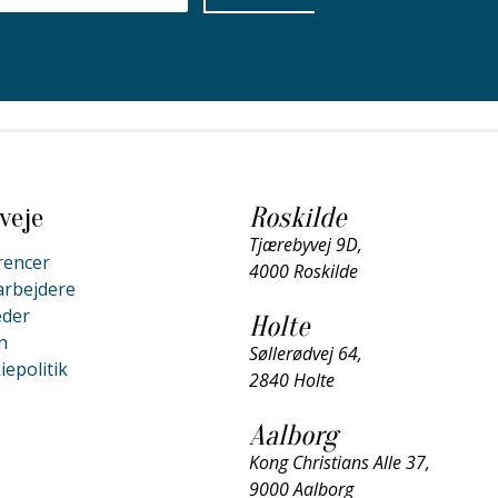
veje
Roskilde
Tjærebyvej 9D,
rencer
4000 Roskilde
rbejdere
der
Holte
n
Søllerødvej 64,
epolitik
2840 Holte
Aalborg
Kong Christians Alle 37,
9000 Aalborg