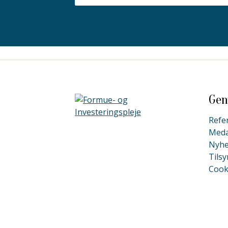
Gen
Refe
Meda
Nyhe
Tilsy
Cooki